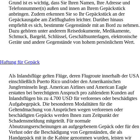
Grund ist es wichtig, dass Sie Ihren Namen, Ihre Adresse und
Telefonnummer(n) außen und innen an Ihrem Gepäckstück
anbringen. Zudem erkennen Sie so Ihr Gepäckstück an der
Gepäckausgabe am Zielflughafen leichter. Darüber hinaus
empfiehlt es sich, bestimmte Gegenstände mit an Bord zu nehmen.
Dazu gehören unter anderem Reisedokumente, Medikamente,
Schmuck, Bargeld, Schlüssel, Geschäftsunterlagen, elektronische
Geräte und andere Gegenstände von hohem persönlichem Wert.
This
Haftung für Gepäck
content
can
Als Inlandsflüge gelten Flüge, deren Flugroute innerhalb der USA
be
einschließlich Puerto Rico und/oder den Amerikanischen
expanded
Jungferninseln liegt. American Airlines und American Eagle
erstatten bei berechtigtem Anspruch pro zahlendem Kunden auf
Inlandsflügen bis zu 4.700 USD für verlorenes oder beschädigtes
Aufgabegepäck. Die besonderen Modalitäten für die
Geltendmachung von Ansprüchen wegen verlorenen oder
beschädigten Gepäcks werden Ihnen zum Zeitpunkt der
Schadensmeldung mitgeteilt. Für normale
Abnutzungserscheinungen an aufgegebenem Gepäck oder für den
Verlust oder die Beschädigung von Gegenständen, die als
Handgepäck mit in die Kabine genommen wurden, leisten wir