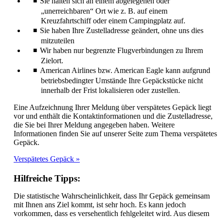
Sie halten sich an einem abgelegenen oder
den
„unerreichbaren“ Ort wie z. B. auf einem
Richtlinien
Kreuzfahrtschiff oder einem Campingplatz auf.
für
Sie haben Ihre Zustelladresse geändert, ohne uns dies
Barrierefreiheit
mitzuteilen
entspricht.
Wir haben nur begrenzte Flugverbindungen zu Ihrem
Zielort.
American Airlines bzw. American Eagle kann aufgrund
betriebsbedingter Umstände Ihre Gepäckstücke nicht
innerhalb der Frist lokalisieren oder zustellen.
Eine Aufzeichnung Ihrer Meldung über verspätetes Gepäck liegt
vor und enthält die Kontaktinformationen und die Zustelladresse,
die Sie bei Ihrer Meldung angegeben haben. Weitere
Informationen finden Sie auf unserer Seite zum Thema verspätetes
Gepäck.
Verspätetes Gepäck
Hilfreiche Tipps:
Die statistische Wahrscheinlichkeit, dass Ihr Gepäck gemeinsam
mit Ihnen ans Ziel kommt, ist sehr hoch. Es kann jedoch
vorkommen, dass es versehentlich fehlgeleitet wird. Aus diesem