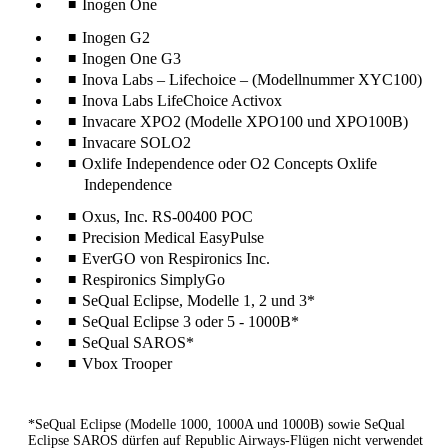
Inogen One
Inogen G2
Inogen One G3
Inova Labs – Lifechoice – (Modellnummer XYC100)
Inova Labs LifeChoice Activox
Invacare XPO2 (Modelle XPO100 und XPO100B)
Invacare SOLO2
Oxlife Independence oder O2 Concepts Oxlife
Independence
Oxus, Inc. RS-00400 POC
Precision Medical EasyPulse
EverGO von Respironics Inc.
Respironics SimplyGo
SeQual Eclipse, Modelle 1, 2 und 3*
SeQual Eclipse 3 oder 5 - 1000B*
SeQual SAROS*
Vbox Trooper
*SeQual Eclipse (Modelle 1000, 1000A und 1000B) sowie SeQual
Eclipse SAROS dürfen auf Republic Airways-Flügen nicht verwendet