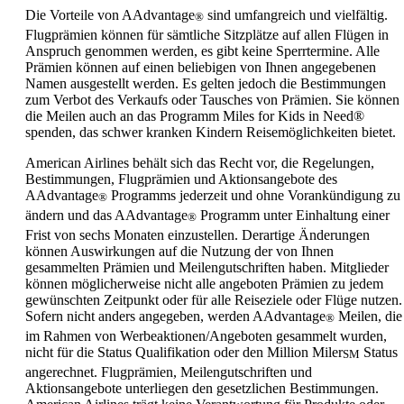
Die Vorteile von AAdvantage
sind umfangreich und vielfältig.
®
Flugprämien können für sämtliche Sitzplätze auf allen Flügen in
Anspruch genommen werden, es gibt keine Sperrtermine. Alle
Prämien können auf einen beliebigen von Ihnen angegebenen
Namen ausgestellt werden. Es gelten jedoch die Bestimmungen
zum Verbot des Verkaufs oder Tausches von Prämien. Sie können
die Meilen auch an das Programm Miles for Kids in Need®
spenden, das schwer kranken Kindern Reisemöglichkeiten bietet.
American Airlines behält sich das Recht vor, die Regelungen,
Bestimmungen, Flugprämien und Aktionsangebote des
AAdvantage
Programms jederzeit und ohne Vorankündigung zu
®
ändern und das AAdvantage
Programm unter Einhaltung einer
®
Frist von sechs Monaten einzustellen. Derartige Änderungen
können Auswirkungen auf die Nutzung der von Ihnen
gesammelten Prämien und Meilengutschriften haben. Mitglieder
können möglicherweise nicht alle angeboten Prämien zu jedem
gewünschten Zeitpunkt oder für alle Reiseziele oder Flüge nutzen.
Sofern nicht anders angegeben, werden AAdvantage
Meilen, die
®
im Rahmen von Werbeaktionen/Angeboten gesammelt wurden,
nicht für die Status Qualifikation oder den Million Miler
Status
SM
angerechnet. Flugprämien, Meilengutschriften und
Aktionsangebote unterliegen den gesetzlichen Bestimmungen.