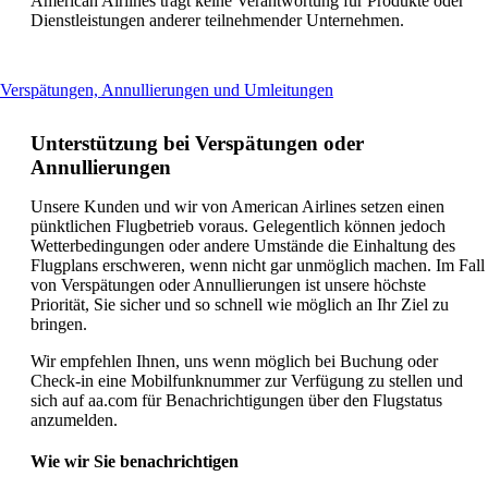
American Airlines trägt keine Verantwortung für Produkte oder
Dienstleistungen anderer teilnehmender Unternehmen.
This
Verspätungen, Annullierungen und Umleitungen
content
can
Unterstützung bei Verspätungen oder
be
Annullierungen
expanded
Unsere Kunden und wir von American Airlines setzen einen
pünktlichen Flugbetrieb voraus. Gelegentlich können jedoch
Wetterbedingungen oder andere Umstände die Einhaltung des
Flugplans erschweren, wenn nicht gar unmöglich machen. Im Fall
von Verspätungen oder Annullierungen ist unsere höchste
Priorität, Sie sicher und so schnell wie möglich an Ihr Ziel zu
bringen.
Wir empfehlen Ihnen, uns wenn möglich bei Buchung oder
Check-in eine Mobilfunknummer zur Verfügung zu stellen und
sich auf aa.com für Benachrichtigungen über den Flugstatus
anzumelden.
Wie wir Sie benachrichtigen