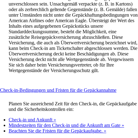
unverschlossen sein. Unsachgemäß verpackte (z. B. in Kartons)
oder als zerbrechlich geltende Gegenstände (z. B. Gemälde) fallen
unter Umständen nicht unter die Gepäckhaftungsbedingungen von
American Airlines oder American Eagle. Übersteigt der Wert des
Inhalts eines aufgegebenen Gepäckstücks unsere
Standarddeckungssumme, besteht die Möglichkeit, eine
zusätzliche Reisegepäckversicherung abzuschließen. Diese
Versicherung, die auch als Überwertversicherung bezeichnet wird,
kann beim Check-in am Ticketschalter abgeschlossen werden. Die
Überwertversicherung deckt keine Beschädigungen ab. Diese
Versicherung deckt nicht alle Wertgegenstände ab. Vergewissern
Sie sich daher beim Versicherungsvertreter, ob für Ihre
Wertgegenstände der Versicherungsschutz gilt.
This
Check-in-Bedingungen und Fristen für die Gepäckannahme
content
can
Planen Sie ausreichend Zeit für den Check-in, die Gepäckaufgabe
be
und die Sicherheitskontrollen ein:
expanded
Check-in und Ankunft
Mindestzeiten für den Check-in und die Ankunft am Gate
Beachten Sie die Fristen für die Gepäckaufgabe.