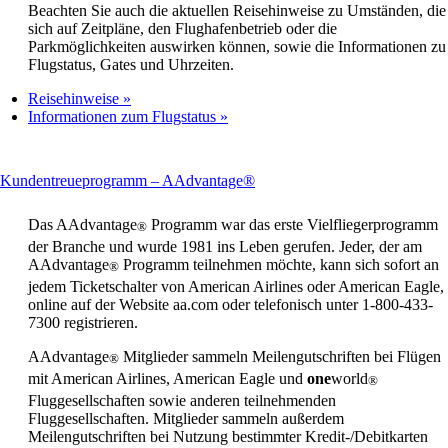
Beachten Sie auch die aktuellen Reisehinweise zu Umständen, die
sich auf Zeitpläne, den Flughafenbetrieb oder die
Parkmöglichkeiten auswirken können, sowie die Informationen zu
Flugstatus, Gates und Uhrzeiten.
Reisehinweise
Informationen zum Flugstatus
This
Kundentreueprogramm – AAdvantage®
content
can
Das AAdvantage
Programm war das erste Vielfliegerprogramm
®
be
der Branche und wurde 1981 ins Leben gerufen. Jeder, der am
expanded
AAdvantage
Programm teilnehmen möchte, kann sich sofort an
®
jedem Ticketschalter von American Airlines oder American Eagle,
online auf der Website aa.com oder telefonisch unter 1-800-433-
7300 registrieren.
AAdvantage
Mitglieder sammeln Meilengutschriften bei Flügen
®
mit American Airlines, American Eagle und
one
world
®
Fluggesellschaften sowie anderen teilnehmenden
Fluggesellschaften. Mitglieder sammeln außerdem
Meilengutschriften bei Nutzung bestimmter Kredit-/Debitkarten