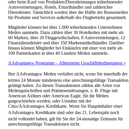
oder beim Kauf von Produkten/Dienstleistungen teilnehmender
Autovermietungen, Hotels, Einzelhändler und zahlreicher
Dienstleister. Tatsächlich werden über die Hälfte der Bonusmeilen
für Produkte und Services außerhalb des Flugbetriebs gesammelt.
Mitglieder können bei über 1.000 teilnehmenden Unternehmen
Meilen sammeln. Dazu zählen über 30 Hotelketten mit mehr als
60 Marken, über 20 Fluggesellschaften, 8 Autovermietungen, 12
Finanzdienstleister und über 350 Markenartikelhändler. Darüber
hinaus können Mitglieder bei Einkäufen mit einer von mehr als
100 Partnerkarten in über 40 Ländern Meilen sammeln.
AAdvantage
Programm – Allgemeine Geschäftsbedingungen
®
Ihre AAdvantage
Meilen verfallen nicht, wenn Sie innerhalb der
®
letzten 24 Monate mindestens eine anrechnungsfähige Transaktion
getätigt haben. Zu diesen Transaktionen zählen alle Arten von
Meilengutschriften und Prämieneinlösungen, z. B. Flüge mit
American Airlines oder American Eagle, für die Meilen
gutgeschrieben werden, oder Umsätze mit der
Citi
/AAdvantage
Kreditkarte. Wenn Sie Hauptinhaber einer
®
®
AAdvantage
Kreditkarte sind oder das 21. Lebensjahr noch
®
nicht vollendet haben, gilt für Sie der 24-monatige Zeitraum für
anrechnungsfähige Transaktionen nicht.