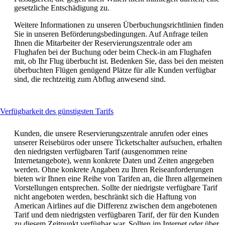
gesetzliche Entschädigung zu.
Weitere Informationen zu unseren Überbuchungsrichtlinien finden
Sie in unseren Beförderungsbedingungen. Auf Anfrage teilen
Ihnen die Mitarbeiter der Reservierungszentrale oder am
Flughafen bei der Buchung oder beim Check-in am Flughafen
mit, ob Ihr Flug überbucht ist. Bedenken Sie, dass bei den meisten
überbuchten Flügen genügend Plätze für alle Kunden verfügbar
sind, die rechtzeitig zum Abflug anwesend sind.
This
Verfügbarkeit des günstigsten Tarifs
content
can
Kunden, die unsere Reservierungszentrale anrufen oder eines
be
unserer Reisebüros oder unsere Ticketschalter aufsuchen, erhalten
expanded
den niedrigsten verfügbaren Tarif (ausgenommen reine
Internetangebote), wenn konkrete Daten und Zeiten angegeben
werden. Ohne konkrete Angaben zu Ihren Reiseanforderungen
bieten wir Ihnen eine Reihe von Tarifen an, die Ihren allgemeinen
Vorstellungen entsprechen. Sollte der niedrigste verfügbare Tarif
nicht angeboten werden, beschränkt sich die Haftung von
American Airlines auf die Differenz zwischen dem angebotenen
Tarif und dem niedrigsten verfügbaren Tarif, der für den Kunden
zu diesem Zeitpunkt verfügbar war. Sollten im Internet oder über