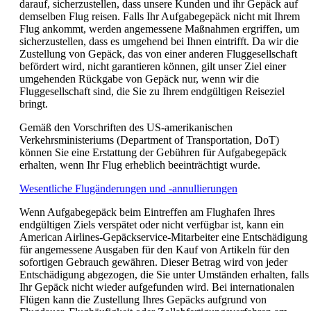
darauf, sicherzustellen, dass unsere Kunden und ihr Gepäck auf
expanded
demselben Flug reisen. Falls Ihr Aufgabegepäck nicht mit Ihrem
Flug ankommt, werden angemessene Maßnahmen ergriffen, um
sicherzustellen, dass es umgehend bei Ihnen eintrifft. Da wir die
Zustellung von Gepäck, das von einer anderen Fluggesellschaft
befördert wird, nicht garantieren können, gilt unser Ziel einer
umgehenden Rückgabe von Gepäck nur, wenn wir die
Fluggesellschaft sind, die Sie zu Ihrem endgültigen Reiseziel
bringt.
Gemäß den Vorschriften des US-amerikanischen
Verkehrsministeriums (Department of Transportation, DoT)
können Sie eine Erstattung der Gebühren für Aufgabegepäck
erhalten, wenn Ihr Flug erheblich beeinträchtigt wurde.
Öffnet
Wesentliche Flugänderungen und -annullierungen
eine
Wenn Aufgabegepäck beim Eintreffen am Flughafen Ihres
andere
endgültigen Ziels verspätet oder nicht verfügbar ist, kann ein
Website
American Airlines-Gepäckservice-Mitarbeiter eine Entschädigung
in
für angemessene Ausgaben für den Kauf von Artikeln für den
einem
sofortigen Gebrauch gewähren. Dieser Betrag wird von jeder
neuen
Entschädigung abgezogen, die Sie unter Umständen erhalten, falls
Fenster,
Ihr Gepäck nicht wieder aufgefunden wird. Bei internationalen
die
Flügen kann die Zustellung Ihres Gepäcks aufgrund von
möglicherweise