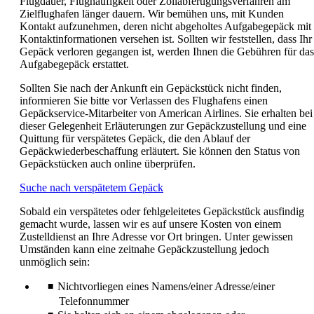
Flugdauer, Flughäufigkeit oder Zollabfertigungsverfahren am
nicht
Zielflughafen länger dauern. Wir bemühen uns, mit Kunden
den
Kontakt aufzunehmen, deren nicht abgeholtes Aufgabegepäck mit
Richtlinien
Kontaktinformationen versehen ist. Sollten wir feststellen, dass Ihr
für
Gepäck verloren gegangen ist, werden Ihnen die Gebühren für das
Barrierefreiheit
Aufgabegepäck erstattet.
entspricht.
Sollten Sie nach der Ankunft ein Gepäckstück nicht finden,
informieren Sie bitte vor Verlassen des Flughafens einen
Gepäckservice-Mitarbeiter von American Airlines. Sie erhalten bei
dieser Gelegenheit Erläuterungen zur Gepäckzustellung und eine
Quittung für verspätetes Gepäck, die den Ablauf der
Gepäckwiederbeschaffung erläutert. Sie können den Status von
Gepäckstücken auch online überprüfen.
Öffnet
Suche nach verspätetem Gepäck
eine
Sobald ein verspätetes oder fehlgeleitetes Gepäckstück ausfindig
andere
gemacht wurde, lassen wir es auf unsere Kosten von einem
Website
Zustelldienst an Ihre Adresse vor Ort bringen. Unter gewissen
in
Umständen kann eine zeitnahe Gepäckzustellung jedoch
einem
unmöglich sein:
neuen
Fenster,
Nichtvorliegen eines Namens/einer Adresse/einer
die
möglicherweise
Telefonnummer
nicht