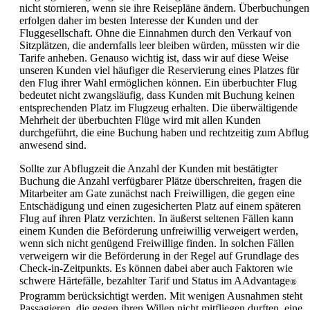
nicht stornieren, wenn sie ihre Reisepläne ändern. Überbuchungen
erfolgen daher im besten Interesse der Kunden und der
Fluggesellschaft. Ohne die Einnahmen durch den Verkauf von
Sitzplätzen, die andernfalls leer bleiben würden, müssten wir die
Tarife anheben. Genauso wichtig ist, dass wir auf diese Weise
unseren Kunden viel häufiger die Reservierung eines Platzes für
den Flug ihrer Wahl ermöglichen können. Ein überbuchter Flug
bedeutet nicht zwangsläufig, dass Kunden mit Buchung keinen
entsprechenden Platz im Flugzeug erhalten. Die überwältigende
Mehrheit der überbuchten Flüge wird mit allen Kunden
durchgeführt, die eine Buchung haben und rechtzeitig zum Abflug
anwesend sind.
Sollte zur Abflugzeit die Anzahl der Kunden mit bestätigter
Buchung die Anzahl verfügbarer Plätze überschreiten, fragen die
Mitarbeiter am Gate zunächst nach Freiwilligen, die gegen eine
Entschädigung und einen zugesicherten Platz auf einem späteren
Flug auf ihren Platz verzichten. In äußerst seltenen Fällen kann
einem Kunden die Beförderung unfreiwillig verweigert werden,
wenn sich nicht genügend Freiwillige finden. In solchen Fällen
verweigern wir die Beförderung in der Regel auf Grundlage des
Check-in-Zeitpunkts. Es können dabei aber auch Faktoren wie
schwere Härtefälle, bezahlter Tarif und Status im AAdvantage
®
Programm berücksichtigt werden. Mit wenigen Ausnahmen steht
Passagieren, die gegen ihren Willen nicht mitfliegen durften, eine