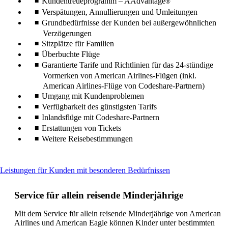
Kundentreueprogramm – AAdvantage
®
Verspätungen, Annullierungen und Umleitungen
Grundbedürfnisse der Kunden bei außergewöhnlichen
Verzögerungen
Sitzplätze für Familien
Überbuchte Flüge
Garantierte Tarife und Richtlinien für das 24-stündige
Vormerken von American Airlines-Flügen (inkl.
American Airlines-Flüge von Codeshare-Partnern)
Umgang mit Kundenproblemen
Verfügbarkeit des günstigsten Tarifs
Inlandsflüge mit Codeshare-Partnern
Erstattungen von Tickets
Weitere Reisebestimmungen
This
Leistungen für Kunden mit besonderen Bedürfnissen
content
can
Service für allein reisende Minderjährige
be
expanded
Mit dem Service für allein reisende Minderjährige von American
Airlines und American Eagle können Kinder unter bestimmten