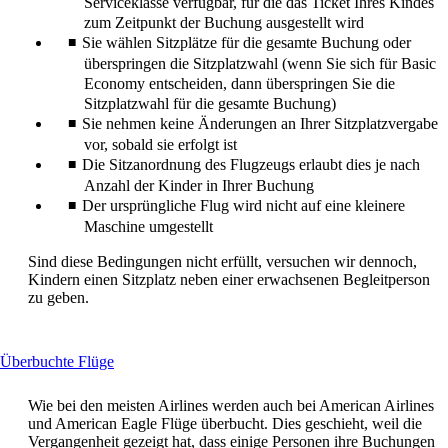
Serviceklasse verfügbar, für die das Ticket Ihres Kindes
zum Zeitpunkt der Buchung ausgestellt wird
Sie wählen Sitzplätze für die gesamte Buchung oder
überspringen die Sitzplatzwahl (wenn Sie sich für Basic
Economy entscheiden, dann überspringen Sie die
Sitzplatzwahl für die gesamte Buchung)
Sie nehmen keine Änderungen an Ihrer Sitzplatzvergabe
vor, sobald sie erfolgt ist
Die Sitzanordnung des Flugzeugs erlaubt dies je nach
Anzahl der Kinder in Ihrer Buchung
Der ursprüngliche Flug wird nicht auf eine kleinere
Maschine umgestellt
Sind diese Bedingungen nicht erfüllt, versuchen wir dennoch,
Kindern einen Sitzplatz neben einer erwachsenen Begleitperson
zu geben.
This
Überbuchte Flüge
content
can
Wie bei den meisten Airlines werden auch bei American Airlines
be
und American Eagle Flüge überbucht. Dies geschieht, weil die
expanded
Vergangenheit gezeigt hat, dass einige Personen ihre Buchungen