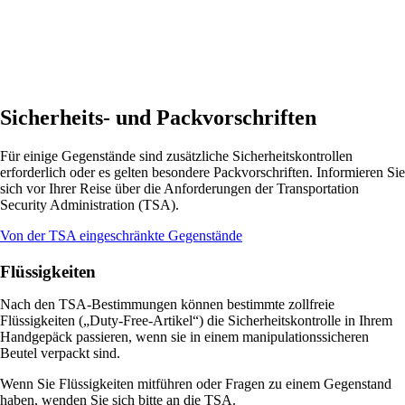
Sicherheits- und Packvorschriften
Für einige Gegenstände sind zusätzliche Sicherheitskontrollen
erforderlich oder es gelten besondere Packvorschriften. Informieren Sie
sich vor Ihrer Reise über die Anforderungen der Transportation
Security Administration (TSA).
Öffnet
Von der TSA eingeschränkte Gegenstände
eine
andere
Flüssigkeiten
Website
in
Nach den TSA-Bestimmungen können bestimmte zollfreie
einem
Flüssigkeiten („Duty-Free-Artikel“) die Sicherheitskontrolle in Ihrem
neuen
Handgepäck passieren, wenn sie in einem manipulationssicheren
Fenster,
Beutel verpackt sind.
die
möglicherweise
Wenn Sie Flüssigkeiten mitführen oder Fragen zu einem Gegenstand
nicht
haben, wenden Sie sich bitte an die TSA.