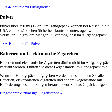
den
Öffnet
Richtlinien
TSA-Richtlinie zu Flüssigkeiten
eine
für
andere
Barrierefreiheit
Pulver
Website
entspricht.
in
Pulver über 350 ml (12 oz.) im Handgepäck können bei Reisen in die
einem
USA einer zusätzlichen Sicherheitskontrolle unterzogen werden.
neuen
Verstauen Sie größere Mengen Pulver möglichst im Aufgabegepäck.
Fenster,
die
Öffnet
TSA-Richtlinie für Pulver
möglicherweise
eine
nicht
andere
Batterien und elektronische Zigaretten
den
Website
Richtlinien
in
Batterien und elektronische Zigaretten dürfen nicht im Aufgabegepäck
für
einem
verstaut werden. Führen Sie diese Gegenstände im Handgepäck mit.
Barrierefreiheit
neuen
entspricht.
Fenster,
Wenn Ihr Handgepäck aufgegeben werden muss, nehmen Sie alle
die
Batterien, elektronischen Zigaretten und andere Gegenstände mit
möglicherweise
Beförderungsbeschränkungen heraus, bevor Sie das Gepäck aufgeben.
nicht
den
Eingeschränkt zulässige Gegenstände
Richtlinien
für
Barrierefreiheit
entspricht.